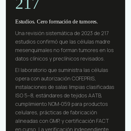
217
Estudios. Cero formación de tumores.
Una revisión sistemática de 2023 de 217
estudios confirmó que las células madre
mesenquimales no forman tumores en los
datos clínicos y preclínicos revisados.
El laboratorio que suministra las células
opera con autorización COFEPRIS,
instalaciones de salas limpias clasificadas
ISO 5–8, estándares de tejidos AATB,
cumplimiento NOM-059 para productos
celulares, prácticas de fabricación
alineadas con GMP, y certificación FACT
en curso. La verificación independiente