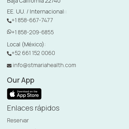
Baja California 22740
EE. UU. / Internacional::
+1 858-667-7477
+1 858-209-6855
Local (México):
+52 661 152 0060
info@stmariahealth.com
Our App
Enlaces rápidos
Reservar