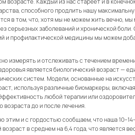
м возрасте. Каждый из нас стареет и в конечном
карства, способного продлить нашу максимальн
ся в том, что, хотя мы не можем жить вечно, м
без серьезных заболеваний и хронической боли.
й и профилактической медицины мы можем доба
но измерять и отслеживать с течением времен
доровья является биологический возраст — ед
ических систем. Модели, основанные на искусс
аст, используя различные биомаркеры, включая
 Эффективность любой терапии или оздоровител
 возраста до и после лечения.
но этим и с гордостью сообщаем, что наша 10–1
возраст в среднем на 6,4 года, что является в