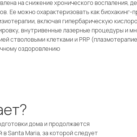
влена на снижение хронического воспаления, д
в. Ее можно охарактеризовать как биохакинг-п
изиотерапии, включая гипербарическую кислор
ровку, внутривенные лазерные процедуры и мн
ей стволовыми клетками и PRP (плазмотерапие
очному оздоровлению
ает?
одготовки дома и продолжается
в Santa Maria, за которой следует