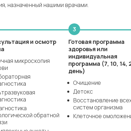
я, назначенный нашими врачами.
сультация и осмотр
Готовая программа
ча
здоровья или
индивидуальная
учная микроскопия
программа (7, 10, 14, 
ови
день)
бораторная
Очищение
агностика
Детокс
ьтразвуковая
агностика
Восстановление все
систем организма
агностика
ологической обратной
Клеточное омоложен
язи