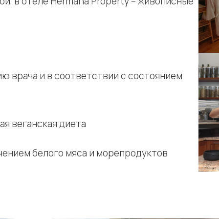
й, в отеле Hermana Property – живописные
ию врача и в соответствии с состоянием
я веганская диета
чением белого мяса и морепродуктов