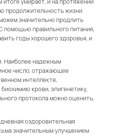
 итоге умирает, и на протяжении
ую продолжительность жизни.
ы можем значительно продлить
 С помощью правильного питания,
вить годы хорошего здоровья, и
и. Наиболее надежным
иное число, отражающее
твенном интеллекте,
 биохимию крови, эпигенетику,
ьного протокола можно оценить,
4-дневная оздоровительная
есьма значительным улучшением.