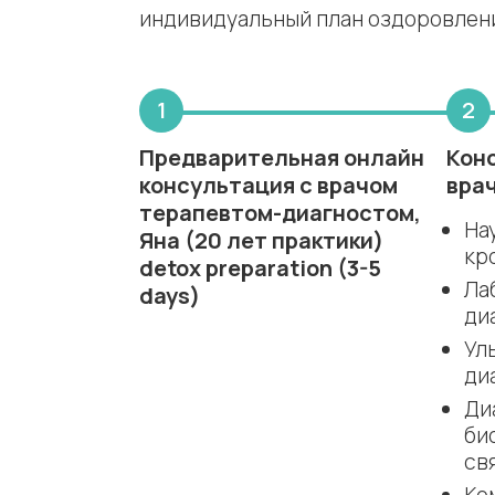
индивидуальный план оздоровлени
Предварительная онлайн
Кон
консультация с врачом
вра
терапевтом-диагностом,
На
Яна (20 лет практики)
кр
detox preparation (3-5
Ла
days)
ди
Ул
ди
Ди
би
св