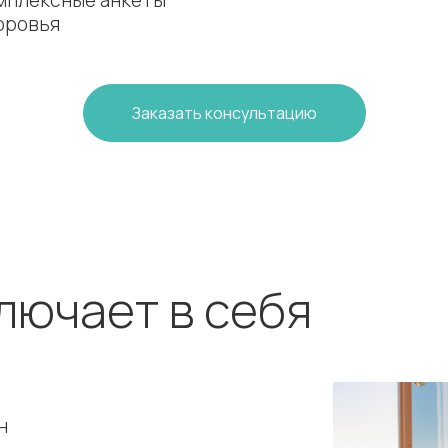
мплексные анкеты
оровья
Заказать консультацию
лючает в себя
н