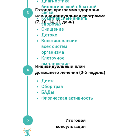
Диагностика
биологической обратной
Готовая программа здоровья
связи
3
или индивидуальная программа
Комплексные анкеты
(7, 10, 14, 21 день)
здоровья
Очищение
Детокс
Восстановление
всех систем
организма
Клеточное
омоложение
Индивидуальный план
4
домашнего лечения (3-5 недель)
Диета
Сбор трав
БАДы
Физическая активность
Итоговая
5
консультация